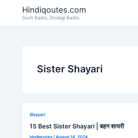
Skip
Hindiqoutes.com
to
Soch Badlo, Zindagi Badlo.
content
Sister Shayari
Shayari
15 Best Sister Shayari | बहन शायरी
hindiqoutes
/
August 14, 2024