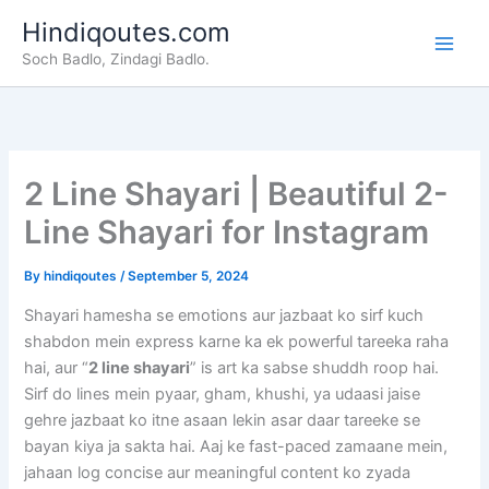
Skip
Hindiqoutes.com
to
Soch Badlo, Zindagi Badlo.
content
2 Line Shayari | Beautiful 2-
Line Shayari for Instagram
By
hindiqoutes
/
September 5, 2024
Shayari hamesha se emotions aur jazbaat ko sirf kuch
shabdon mein express karne ka ek powerful tareeka raha
hai, aur “
2 line shayari
” is art ka sabse shuddh roop hai.
Sirf do lines mein pyaar, gham, khushi, ya udaasi jaise
gehre jazbaat ko itne asaan lekin asar daar tareeke se
bayan kiya ja sakta hai. Aaj ke fast-paced zamaane mein,
jahaan log concise aur meaningful content ko zyada