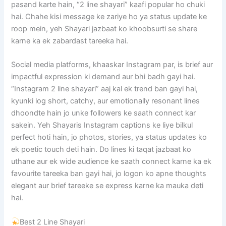
pasand karte hain, “2 line shayari” kaafi popular ho chuki
hai. Chahe kisi message ke zariye ho ya status update ke
roop mein, yeh Shayari jazbaat ko khoobsurti se share
karne ka ek zabardast tareeka hai.
Social media platforms, khaaskar Instagram par, is brief aur
impactful expression ki demand aur bhi badh gayi hai.
“Instagram 2 line shayari” aaj kal ek trend ban gayi hai,
kyunki log short, catchy, aur emotionally resonant lines
dhoondte hain jo unke followers ke saath connect kar
sakein. Yeh Shayaris Instagram captions ke liye bilkul
perfect hoti hain, jo photos, stories, ya status updates ko
ek poetic touch deti hain. Do lines ki taqat jazbaat ko
uthane aur ek wide audience ke saath connect karne ka ek
favourite tareeka ban gayi hai, jo logon ko apne thoughts
elegant aur brief tareeke se express karne ka mauka deti
hai.
Best 2 Line Shayari