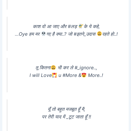
काश वो आ जाए और #लड़
के ये कहे,
…Oye हम मर
गए है क्या..? जो #इतने_उदास
रहते हो..!
तू कितना
भी कर ले #_ignore..,
I will Love
u #More &
More..!
यूँ तो बहुत मजबूत हूँ मै,
पर तेरी याद में _टूट जाता हूँ !!