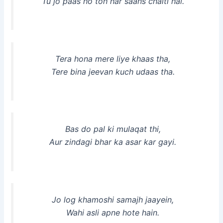
Tu jo paas ho toh har saans chalti hai.
Tera hona mere liye khaas tha,
Tere bina jeevan kuch udaas tha.
Bas do pal ki mulaqat thi,
Aur zindagi bhar ka asar kar gayi.
Jo log khamoshi samajh jaayein,
Wahi asli apne hote hain.