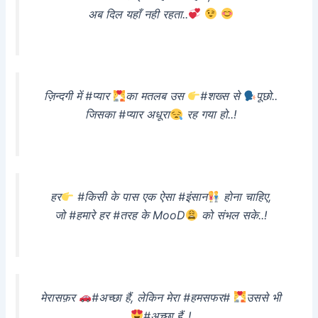
अब दिल यहाँ नही रहता..
ज़िन्दगी में #प्यार
का मतलब उस
#शख्स से
पूछो..
जिसका #प्यार अधूरा
रह गया हो..!
हर
#किसी के पास एक ऐसा #इंसान
होना चाहिए,
जो #हमारे हर #तरह के MooD
को संभल सके..!
मेरा
सफ़र
#अच्छा हैं, लेकिन मेरा #हमसफर#
उससे भी
#
अच्छा हैं..!