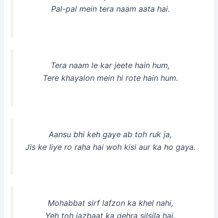
Pal-pal mein tera naam aata hai.
Tera naam le kar jeete hain hum,
Tere khayalon mein hi rote hain hum.
Aansu bhi keh gaye ab toh ruk ja,
Jis ke liye ro raha hai woh kisi aur ka ho gaya.
Mohabbat sirf lafzon ka khel nahi,
Yeh toh jazbaat ka gehra silsila hai.