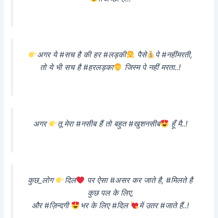
अगर ये #सच है की हर #लड़की
पैसे
पे #नहीं
मरती,
तो ये भी सच है #हर
लड़का
जिस्म पे नहीं मरता..!
अगर
तू मेरा #नसीब हैं तो बहुत #खुशनसीब
हूँ मै..!
कुछ_लोग
दिल
पर ऐसा #असर कर जाते है, #मिलते है
कुछ पल के लिए,
और #ज़िन्दगी
भर के लिए #दिल
में उतर #जाते हैं..!