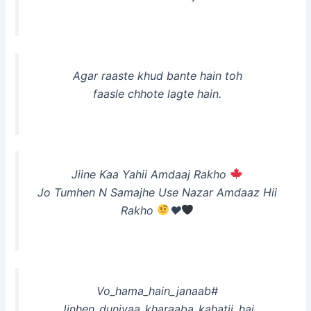
Agar raaste khud bante hain toh
faasle chhote lagte hain.
Jiine Kaa Yahii Amdaaj Rakho
Jo Tumhen N Samajhe Use Nazar Amdaaz Hii
Rakho
♥
Vo_hama_hain_janaab#
Jinhen_duniyaa_kharaaba_kahatii_hai