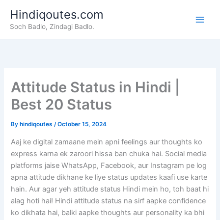
Skip
Hindiqoutes.com
to
Soch Badlo, Zindagi Badlo.
content
Attitude Status in Hindi |
Best 20 Status
By
hindiqoutes
/
October 15, 2024
Aaj ke digital zamaane mein apni feelings aur thoughts ko
express karna ek zaroori hissa ban chuka hai. Social media
platforms jaise WhatsApp, Facebook, aur Instagram pe log
apna attitude dikhane ke liye status updates kaafi use karte
hain. Aur agar yeh attitude status Hindi mein ho, toh baat hi
alag hoti hai! Hindi attitude status na sirf aapke confidence
ko dikhata hai, balki aapke thoughts aur personality ka bhi