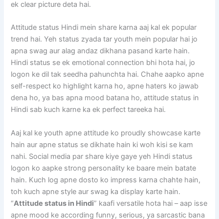
ek clear picture deta hai.
Attitude status Hindi mein share karna aaj kal ek popular
trend hai. Yeh status zyada tar youth mein popular hai jo
apna swag aur alag andaz dikhana pasand karte hain.
Hindi status se ek emotional connection bhi hota hai, jo
logon ke dil tak seedha pahunchta hai. Chahe aapko apne
self-respect ko highlight karna ho, apne haters ko jawab
dena ho, ya bas apna mood batana ho, attitude status in
Hindi sab kuch karne ka ek perfect tareeka hai.
Aaj kal ke youth apne attitude ko proudly showcase karte
hain aur apne status se dikhate hain ki woh kisi se kam
nahi. Social media par share kiye gaye yeh Hindi status
logon ko aapke strong personality ke baare mein batate
hain. Kuch log apne dosto ko impress karna chahte hain,
toh kuch apne style aur swag ka display karte hain.
“
Attitude status in Hindi
” kaafi versatile hota hai – aap isse
apne mood ke according funny, serious, ya sarcastic bana