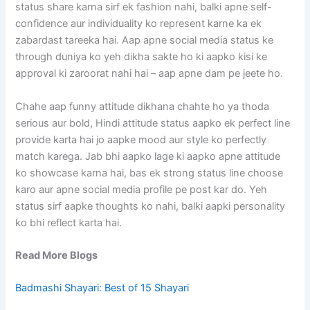
status share karna sirf ek fashion nahi, balki apne self-
confidence aur individuality ko represent karne ka ek
zabardast tareeka hai. Aap apne social media status ke
through duniya ko yeh dikha sakte ho ki aapko kisi ke
approval ki zaroorat nahi hai – aap apne dam pe jeete ho.
Chahe aap funny attitude dikhana chahte ho ya thoda
serious aur bold, Hindi attitude status aapko ek perfect line
provide karta hai jo aapke mood aur style ko perfectly
match karega. Jab bhi aapko lage ki aapko apne attitude
ko showcase karna hai, bas ek strong status line choose
karo aur apne social media profile pe post kar do. Yeh
status sirf aapke thoughts ko nahi, balki aapki personality
ko bhi reflect karta hai.
Read More Blogs
Badmashi Shayari: Best of 15 Shayari