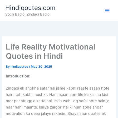
Skip
Hindiqoutes.com
to
Soch Badlo, Zindagi Badlo.
content
Life Reality Motivational
Quotes in Hindi
By
hindiqoutes
/
May 30, 2025
Introduction:
Zindagi ek anokha safar hai jisme kabhi raaste asaan hote
hain, toh kabhi mushkil. Har insaan apni life ke kisi na kisi
mor par struggle karta hai, lekin wahi log safal hote hain jo
haar nahi maante. Isiliye zaroori hai ki hum apne andar
motivation ka deep jalaye rakhein. Shayari aur quotes ek