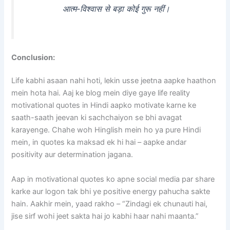
आत्म-विश्वास से बड़ा कोई गुरू नहीं।
Conclusion:
Life kabhi asaan nahi hoti, lekin usse jeetna aapke haathon
mein hota hai. Aaj ke blog mein diye gaye life reality
motivational quotes in Hindi aapko motivate karne ke
saath-saath jeevan ki sachchaiyon se bhi avagat
karayenge. Chahe woh Hinglish mein ho ya pure Hindi
mein, in quotes ka maksad ek hi hai – aapke andar
positivity aur determination jagana.
Aap in motivational quotes ko apne social media par share
karke aur logon tak bhi ye positive energy pahucha sakte
hain. Aakhir mein, yaad rakho – “Zindagi ek chunauti hai,
jise sirf wohi jeet sakta hai jo kabhi haar nahi maanta.”