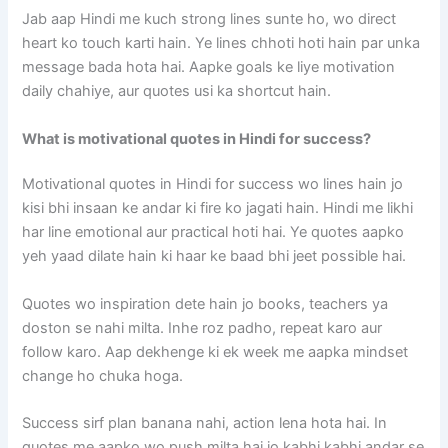
Jab aap Hindi me kuch strong lines sunte ho, wo direct
heart ko touch karti hain. Ye lines chhoti hoti hain par unka
message bada hota hai. Aapke goals ke liye motivation
daily chahiye, aur quotes usi ka shortcut hain.
What is motivational quotes in Hindi for success?
Motivational quotes in Hindi for success wo lines hain jo
kisi bhi insaan ke andar ki fire ko jagati hain. Hindi me likhi
har line emotional aur practical hoti hai. Ye quotes aapko
yeh yaad dilate hain ki haar ke baad bhi jeet possible hai.
Quotes wo inspiration dete hain jo books, teachers ya
doston se nahi milta. Inhe roz padho, repeat karo aur
follow karo. Aap dekhenge ki ek week me aapka mindset
change ho chuka hoga.
Success sirf plan banana nahi, action lena hota hai. In
quotes me aapko wo push milta hai jo kabhi kabhi andar se