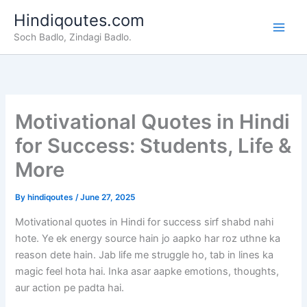
Skip
Hindiqoutes.com
to
Soch Badlo, Zindagi Badlo.
content
Motivational Quotes in Hindi
for Success: Students, Life &
More
By
hindiqoutes
/
June 27, 2025
Motivational quotes in Hindi for success sirf shabd nahi
hote. Ye ek energy source hain jo aapko har roz uthne ka
reason dete hain. Jab life me struggle ho, tab in lines ka
magic feel hota hai. Inka asar aapke emotions, thoughts,
aur action pe padta hai.