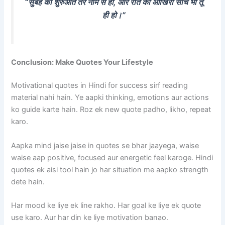
“सुबह की शुरुआत तेरे नाम से हो, और रात की आखिरी सोच भी तू
ही हो।”
Conclusion: Make Quotes Your Lifestyle
Motivational quotes in Hindi for success sirf reading
material nahi hain. Ye aapki thinking, emotions aur actions
ko guide karte hain. Roz ek new quote padho, likho, repeat
karo.
Aapka mind jaise jaise in quotes se bhar jaayega, waise
waise aap positive, focused aur energetic feel karoge. Hindi
quotes ek aisi tool hain jo har situation me aapko strength
dete hain.
Har mood ke liye ek line rakho. Har goal ke liye ek quote
use karo. Aur har din ke liye motivation banao.