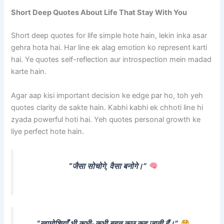
Short Deep Quotes About Life That Stay With You
Short deep quotes for life simple hote hain, lekin inka asar
gehra hota hai. Har line ek alag emotion ko represent karti
hai. Ye quotes self-reflection aur introspection mein madad
karte hain.
Agar aap kisi important decision ke edge par ho, toh yeh
quotes clarity de sakte hain. Kabhi kabhi ek chhoti line hi
zyada powerful hoti hai. Yeh quotes personal growth ke
liye perfect hote hain.
“जैसा सोचोगे, वैसा बनोगे।”
“खामोशियाँ भी कभी-कभी बहुत कुछ कह जाती हैं।”