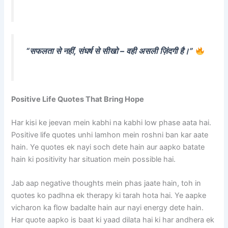
“सफलता से नहीं, संघर्ष से सीखो – वही असली ज़िंदगी है।”
Positive Life Quotes That Bring Hope
Har kisi ke jeevan mein kabhi na kabhi low phase aata hai.
Positive life quotes unhi lamhon mein roshni ban kar aate
hain. Ye quotes ek nayi soch dete hain aur aapko batate
hain ki positivity har situation mein possible hai.
Jab aap negative thoughts mein phas jaate hain, toh in
quotes ko padhna ek therapy ki tarah hota hai. Ye aapke
vicharon ka flow badalte hain aur nayi energy dete hain.
Har quote aapko is baat ki yaad dilata hai ki har andhera ek