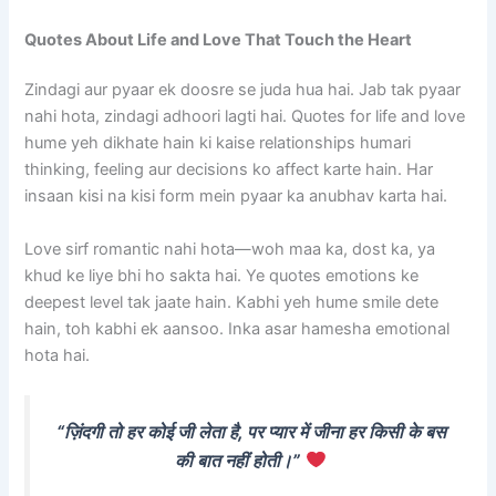
Quotes About Life and Love That Touch the Heart
Zindagi aur pyaar ek doosre se juda hua hai. Jab tak pyaar
nahi hota, zindagi adhoori lagti hai. Quotes for life and love
hume yeh dikhate hain ki kaise relationships humari
thinking, feeling aur decisions ko affect karte hain. Har
insaan kisi na kisi form mein pyaar ka anubhav karta hai.
Love sirf romantic nahi hota—woh maa ka, dost ka, ya
khud ke liye bhi ho sakta hai. Ye quotes emotions ke
deepest level tak jaate hain. Kabhi yeh hume smile dete
hain, toh kabhi ek aansoo. Inka asar hamesha emotional
hota hai.
“ज़िंदगी तो हर कोई जी लेता है, पर प्यार में जीना हर किसी के बस
की बात नहीं होती।”