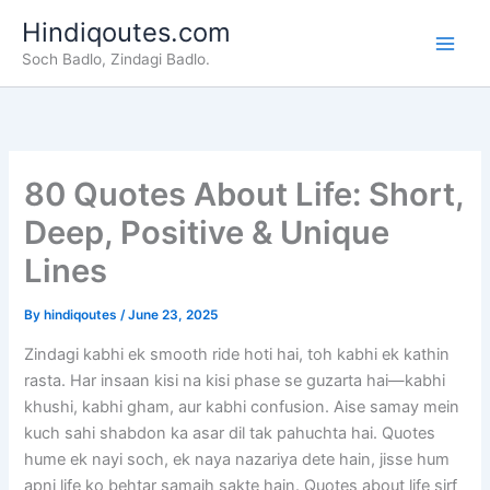
Skip
Hindiqoutes.com
to
Soch Badlo, Zindagi Badlo.
content
80 Quotes About Life: Short,
Deep, Positive & Unique
Lines
By
hindiqoutes
/
June 23, 2025
Zindagi kabhi ek smooth ride hoti hai, toh kabhi ek kathin
rasta. Har insaan kisi na kisi phase se guzarta hai—kabhi
khushi, kabhi gham, aur kabhi confusion. Aise samay mein
kuch sahi shabdon ka asar dil tak pahuchta hai. Quotes
hume ek nayi soch, ek naya nazariya dete hain, jisse hum
apni life ko behtar samajh sakte hain. Quotes about life sirf