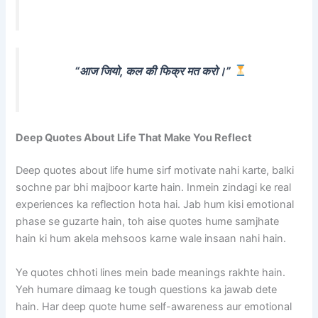
“आज जियो, कल की फिक्र मत करो।”
Deep Quotes About Life That Make You Reflect
Deep quotes about life hume sirf motivate nahi karte, balki
sochne par bhi majboor karte hain. Inmein zindagi ke real
experiences ka reflection hota hai. Jab hum kisi emotional
phase se guzarte hain, toh aise quotes hume samjhate
hain ki hum akela mehsoos karne wale insaan nahi hain.
Ye quotes chhoti lines mein bade meanings rakhte hain.
Yeh humare dimaag ke tough questions ka jawab dete
hain. Har deep quote hume self-awareness aur emotional