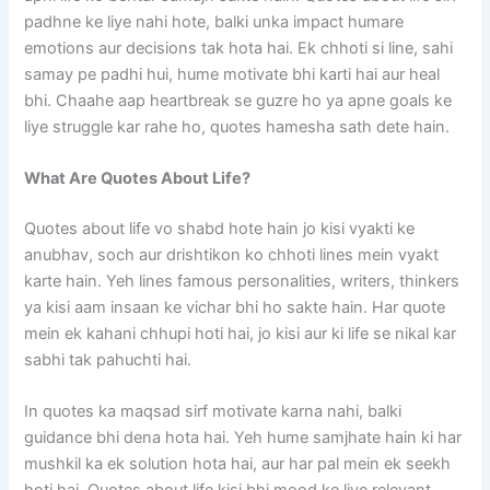
padhne ke liye nahi hote, balki unka impact humare
emotions aur decisions tak hota hai. Ek chhoti si line, sahi
samay pe padhi hui, hume motivate bhi karti hai aur heal
bhi. Chaahe aap heartbreak se guzre ho ya apne goals ke
liye struggle kar rahe ho, quotes hamesha sath dete hain.
What Are Quotes About Life?
Quotes about life vo shabd hote hain jo kisi vyakti ke
anubhav, soch aur drishtikon ko chhoti lines mein vyakt
karte hain. Yeh lines famous personalities, writers, thinkers
ya kisi aam insaan ke vichar bhi ho sakte hain. Har quote
mein ek kahani chhupi hoti hai, jo kisi aur ki life se nikal kar
sabhi tak pahuchti hai.
In quotes ka maqsad sirf motivate karna nahi, balki
guidance bhi dena hota hai. Yeh hume samjhate hain ki har
mushkil ka ek solution hota hai, aur har pal mein ek seekh