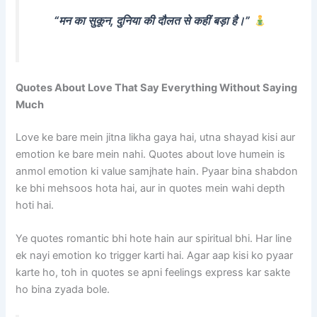
“मन का सुकून, दुनिया की दौलत से कहीं बड़ा है।”
Quotes About Love That Say Everything Without Saying
Much
Love ke bare mein jitna likha gaya hai, utna shayad kisi aur
emotion ke bare mein nahi. Quotes about love humein is
anmol emotion ki value samjhate hain. Pyaar bina shabdon
ke bhi mehsoos hota hai, aur in quotes mein wahi depth
hoti hai.
Ye quotes romantic bhi hote hain aur spiritual bhi. Har line
ek nayi emotion ko trigger karti hai. Agar aap kisi ko pyaar
karte ho, toh in quotes se apni feelings express kar sakte
ho bina zyada bole.