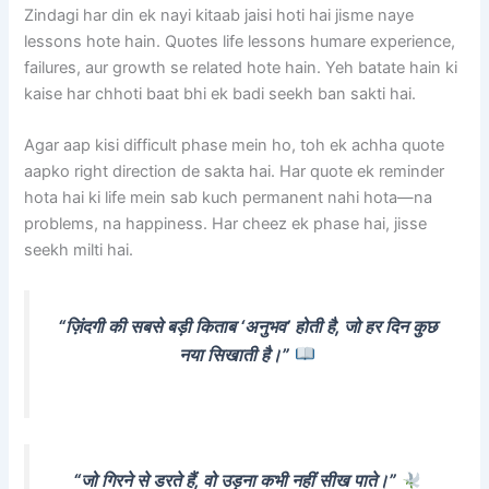
Zindagi har din ek nayi kitaab jaisi hoti hai jisme naye
lessons hote hain. Quotes life lessons humare experience,
failures, aur growth se related hote hain. Yeh batate hain ki
kaise har chhoti baat bhi ek badi seekh ban sakti hai.
Agar aap kisi difficult phase mein ho, toh ek achha quote
aapko right direction de sakta hai. Har quote ek reminder
hota hai ki life mein sab kuch permanent nahi hota—na
problems, na happiness. Har cheez ek phase hai, jisse
seekh milti hai.
“ज़िंदगी की सबसे बड़ी किताब ‘अनुभव’ होती है, जो हर दिन कुछ
नया सिखाती है।”
“जो गिरने से डरते हैं, वो उड़ना कभी नहीं सीख पाते।”