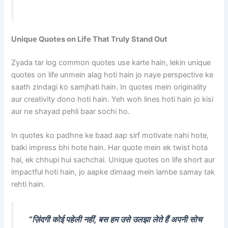
Unique Quotes on Life That Truly Stand Out
Zyada tar log common quotes use karte hain, lekin unique
quotes on life unmein alag hoti hain jo naye perspective ke
saath zindagi ko samjhati hain. In quotes mein originality
aur creativity dono hoti hain. Yeh woh lines hoti hain jo kisi
aur ne shayad pehli baar sochi ho.
In quotes ko padhne ke baad aap sirf motivate nahi hote,
balki impress bhi hote hain. Har quote mein ek twist hota
hai, ek chhupi hui sachchai. Unique quotes on life short aur
impactful hoti hain, jo aapke dimaag mein lambe samay tak
rehti hain.
“ज़िंदगी कोई पहेली नहीं, बस हम उसे उलझा लेते हैं अपनी सोच