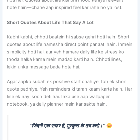
hoti hai. Quotes about life kisi bhi mood ke liye relevant
hote hain—chahe aap inspired feel kar rahe ho ya lost.
Short Quotes About Life That Say A Lot
Kabhi kabhi, chhoti baatein hi sabse gehri hoti hain. Short
quotes about life hamesha direct point par aati hain. Inmein
simplicity hoti hai, aur yeh hamare daily life ke stress ko
thoda halka karne mein madad karti hain. Chhoti lines,
lekin unka message bada hota hai.
Agar aapko subah ek positive start chahiye, toh ek short
quote padhiye. Yeh reminders ki tarah kaam karte hain. Har
line ek nayi soch deti hai. Inka use aap wallpaper,
notebook, ya daily planner mein kar sakte hain.
“जिंदगी एक सफर है, मुस्कुरा के तय करो।”