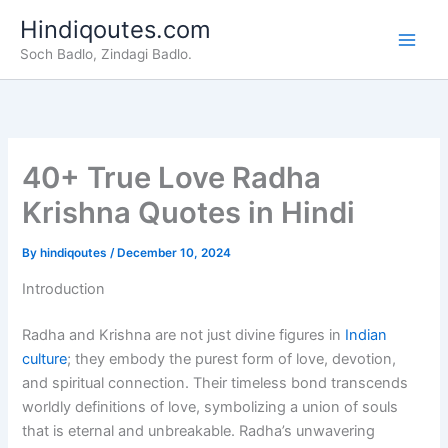
Skip
Hindiqoutes.com
to
Soch Badlo, Zindagi Badlo.
content
40+ True Love Radha
Krishna Quotes in Hindi
By
hindiqoutes
/
December 10, 2024
Introduction
Radha and Krishna are not just divine figures in
Indian
culture
; they embody the purest form of love, devotion,
and spiritual connection. Their timeless bond transcends
worldly definitions of love, symbolizing a union of souls
that is eternal and unbreakable. Radha’s unwavering